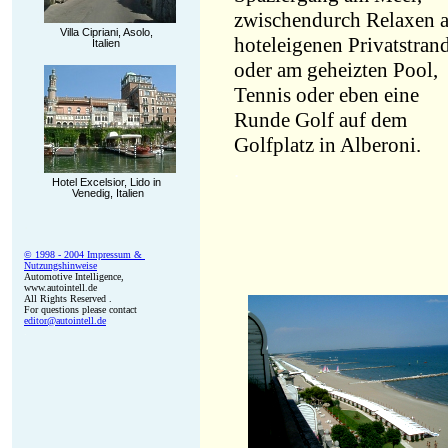
zwischendurch Relaxen 
.
Villa Cipriani, Asolo,
hoteleigenen Privatstran
Italien
oder am geheizten Pool,
Tennis oder eben eine
Runde Golf auf dem
Golfplatz in Alberoni.
.
.
Hotel Excelsior, Lido in
Venedig, Italien
.
© 1998 - 2004 Impressum &
Nutzungshinweise
Automotive Intelligence,
www.autointell.de
All Rights Reserved .
For questions please contact
editor@autointell.de
.