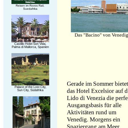
Reisen im Rovos Rail,
Suedafrika
Das "Bacino" von Venedi
Castillo Hotel Son Vida,
Palma di Mallorca, Spanien
Gerade im Sommer biete
Palace of the Lost City,
das Hotel Excelsior auf 
Sun City, Südafrika
Lido di Venezia die perfe
Ausgangsbasis für alle
Aktivitäten rund um
Venedig. Morgens ein
Spaziergang am Meer,