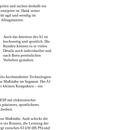
polen und suchen deshalb ein
onzipiert ist. Dank seiner
hr agil und wendig im
 Alltagsnutzen.
Auch das Interieur des A1 ist
hochwertig und sportlich. Die
Kunden können es in vielen
Details noch individueller und
nach Ihren persönlichen
Vorlieben gestalten.
tfolio hochmoderner Technologien
eue Maßstäbe im Segment. Der A1
der kleinen Kompakten – ein
 ESP mit elektronischer
 präziseres, sportlicheres
cherheit.
neue Maßstäbe. Audi schickt die
n ins Rennen, die Leistung der
iegt zwischen 63 kW (86 PS) und