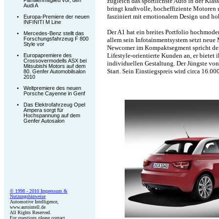
Familienmitglied vor, den
zugleich das sportlichste Auto in der Kla
Audi A
bringt kraftvolle, hocheffiziente Motoren 
fasziniert mit emotionalem Design und hoh
Europa-Premiere der neuen
INFINITI M Line
Der A1 hat ein breites Portfolio hochmode
Mercedes-Benz stellt das
Forschungsfahrzeug F 800
allem sein Infotainmentsystem setzt neue 
Style vor
Newcomer im Kompaktsegment spricht der A
Lifestyle-orientierte Kunden an, er bietet
Europapremiere des
Crossovermodells ASX bei
individuellen Gestaltung. Der Jüngste vo
Mitsubishi Motors auf dem
Start. Sein Einstiegspreis wird circa 16.00
80. Genfer Automobilsalon
2010
Weltpremiere des neuen
Porsche Cayenne in Genf
Das Elektrofahrzeug Opel
Ampera sorgt für
Hochspannung auf dem
Genfer Autosalon
© 1998 - 2010 Impressum &
Nutzungshinweise
Automotive Intelligence,
www.autointell.de
All Rights Reserved.
For questions please contact