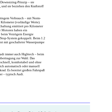
Downsizing-Prinzip – sie
und sie beziehen den Kraftstoff
geringem Verbrauch – mit Norm-
 Kilometer (vorläufige Werte).
haltung emittiert pro Kilometer
le Motoren haben ein
e beim Verzögern Energie
-Stop-System gekoppelt. Beim 1.2
nt mit geschalteter Wasserpumpe
 Audi immer auch Hightech – beim
tübertragung zur Wahl. Das
schnell, komfortabel und ohne
sich automatisch oder manuell
rad. Es bereitet großen Fahrspaß
er – typisch Audi.
.