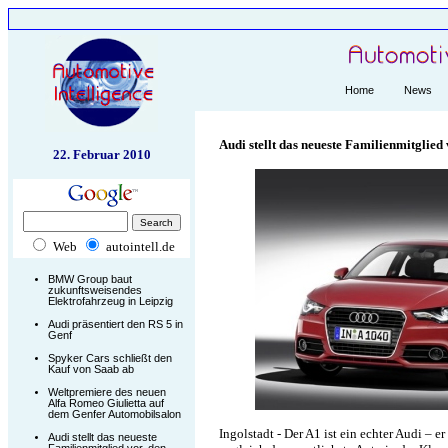
Home
News
Audi stellt das neueste Familienmitglied
22. Februar 2010
Web
autointell.de
BMW Group baut
zukunftsweisendes
Elektrofahrzeug in Leipzig
Audi präsentiert den RS 5 in
Genf
Spyker Cars schließt den
Kauf von Saab ab
Weltpremiere des neuen
Alfa Romeo Giulietta auf
dem Genfer Automobilsalon
Ingolstadt - Der A1 ist ein echter Audi – 
Audi stellt das neueste