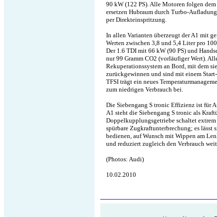
90 kW (122 PS). Alle Motoren folgen dem 
ersetzen Hubraum durch Turbo-Aufladung, 
per Direkteinspritzung.
In allen Varianten überzeugt der A1 mit 
Werten zwischen 3,8 und 5,4 Liter pro 100
Der 1.6 TDI mit 66 kW (90 PS) und Handsc
nur 99 Gramm CO2 (vorläufiger Wert). Al
Rekuperationssystem an Bord, mit dem si
zurückgewinnen und sind mit einem Start
TFSI trägt ein neues Temperaturmanageme
zum niedrigen Verbrauch bei.
Die Siebengang S tronic Effizienz ist für
A1 steht die Siebengang S tronic als Kraf
Doppelkupplungsgetriebe schaltet extrem 
spürbare Zugkraftunterbrechung; es lässt 
bedienen, auf Wunsch mit Wippen am Lenk
und reduziert zugleich den Verbrauch weit
(Photos: Audi)
10.02.2010