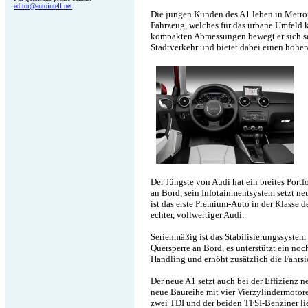
editor@autointell.net
Die jungen Kunden des A1 leben in Metro
Fahrzeug, welches für das urbane Umfeld k
kompakten Abmessungen bewegt er sich se
Stadtverkehr und bietet dabei einen hohen
Der Jüngste von Audi hat ein breites Por
an Bord, sein Infotainmentsystem setzt n
ist das erste Premium-Auto in der Klasse 
echter, vollwertiger Audi.
Serienmäßig ist das Stabilisierungssystem
Quersperre an Bord, es unterstützt ein noch
Handling und erhöht zusätzlich die Fahrsi
Der neue A1 setzt auch bei der Effizienz 
neue Baureihe mit vier Vierzylindermotore
zwei TDI und der beiden TFSI-Benziner l