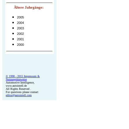
Ältere Jahrgänge:
2005
2004
2003
2002
2001
2000
© 1998 - 2015 Impressum &
Nutzungshinweise
Automotive Intelligence,
www.autointell.de
All Rights Reserved .
For questions please contact
editor@autointell.com