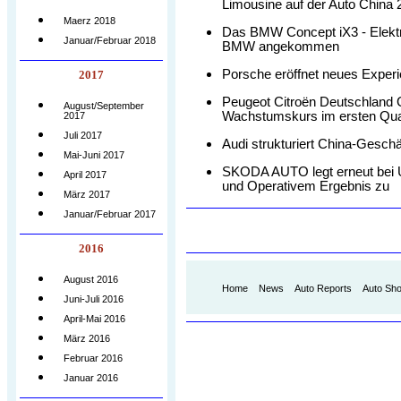
Limousine auf der Auto China 
Maerz 2018
Das BMW Concept iX3 - Elektro
Januar/Februar 2018
BMW angekommen
Porsche eröffnet neues Experi
2017
Peugeot Citroën Deutschland
August/September
Wachstumskurs im ersten Quar
2017
Juli 2017
Audi strukturiert China-Gesch
Mai-Juni 2017
SKODA AUTO legt erneut bei 
April 2017
und Operativem Ergebnis zu
März 2017
Januar/Februar 2017
2016
.
August 2016
Home
News
Auto Reports
Auto Sh
Juni-Juli 2016
.
April-Mai 2016
März 2016
Februar 2016
Januar 2016